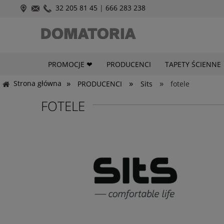
32 205 81 45
|
666 283 238
PROMOCJE ❤
PRODUCENCI
TAPETY ŚCIENNE
»
»
»
Strona główna
PRODUCENCI
Sits
fotele
FOTELE