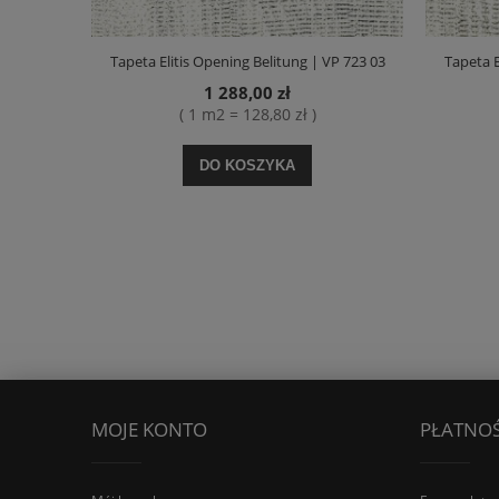
Tapeta Elitis Opening Belitung | VP 723 03
Tapeta E
1 288,00 zł
( 1 m2 = 128,80 zł )
DO KOSZYKA
MOJE KONTO
PŁATNOŚ