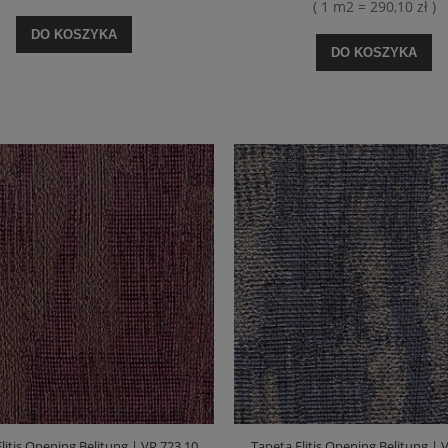
( 1 m2 = 290,10 zł )
DO KOSZYKA
DO KOSZYKA
litis Opening Belitung | VP 723 10
Tapeta Elitis Opening Belitung | 