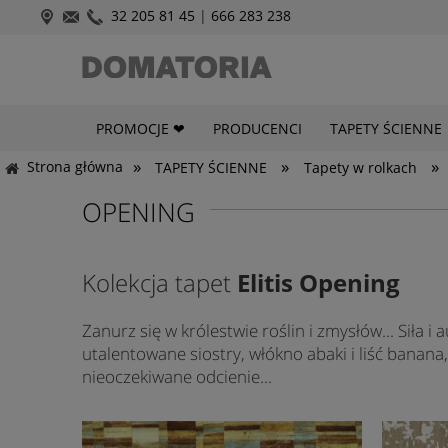
32 205 81 45
|
666 283 238
PROMOCJE ❤
PRODUCENCI
TAPETY ŚCIENNE
»
»
»
Strona główna
TAPETY ŚCIENNE
Tapety w rolkach
OPENING
Kolekcja tapet
Elitis Opening
Zanurz się w królestwie roślin i zmysłów... Siła 
utalentowane siostry, włókno abaki i liść banana
nieoczekiwane odcienie...