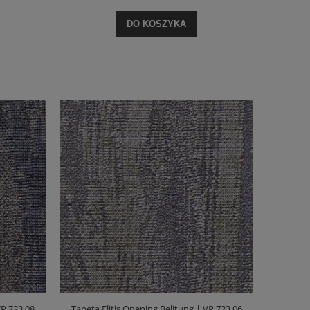
DO KOSZYKA
VP 723 08
Tapeta Elitis Opening Belitung | VP 723 06