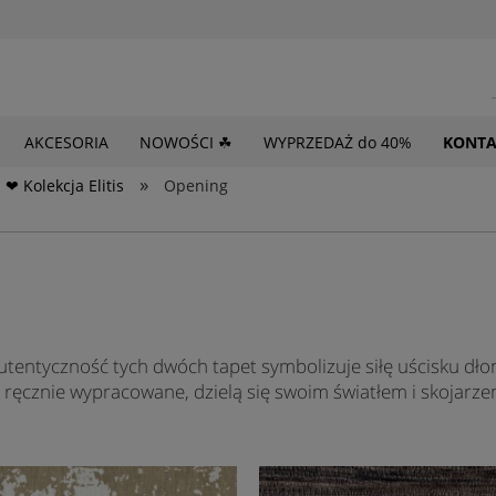
AKCESORIA
NOWOŚCI ☘
WYPRZEDAŻ do 40%
KONTA
»
❤ Kolekcja Elitis
Opening
i autentyczność tych dwóch tapet symbolizuje siłę uścisku dł
, ręcznie wypracowane, dzielą się swoim światłem i skojarzen