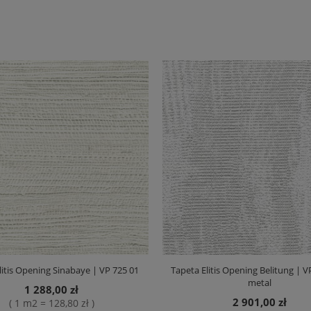
litis Opening Sinabaye | VP 725 01
Tapeta Elitis Opening Belitung | V
metal
1 288,00 zł
2 901,00 zł
( 1 m2 = 128,80 zł )