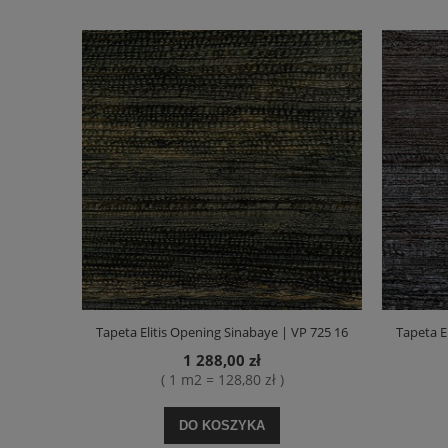
Tapeta Elitis Opening Sinabaye | VP 725 16
Tapeta E
1 288,00 zł
( 1 m2 = 128,80 zł )
DO KOSZYKA