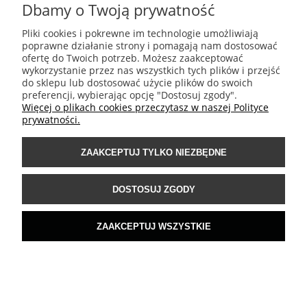
Dbamy o Twoją prywatność
Tapeta Elitis | Lins brodes | Lin | VP 953 08
Pliki cookies i pokrewne im technologie umożliwiają
poprawne działanie strony i pomagają nam dostosować
1 331,00 zł
ofertę do Twoich potrzeb. Możesz zaakceptować
wykorzystanie przez nas wszystkich tych plików i przejść
do sklepu lub dostosować użycie plików do swoich
DO KOSZYKA
preferencji, wybierając opcję "Dostosuj zgody".
Więcej o plikach cookies przeczytasz w naszej Polityce
prywatności.
ZAAKCEPTUJ TYLKO NIEZBĘDNE
DOSTOSUJ ZGODY
ZAAKCEPTUJ WSZYSTKIE