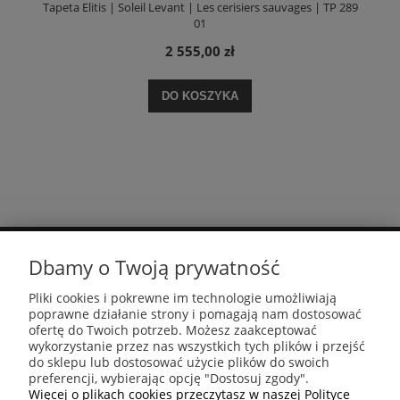
Tapeta Elitis | Soleil Levant | Les cerisiers sauvages | TP 289
01
2 555,00 zł
DO KOSZYKA
Dbamy o Twoją prywatność
MOJE KONTO
Pliki cookies i pokrewne im technologie umożliwiają
poprawne działanie strony i pomagają nam dostosować
PŁATNOŚCI I DOSTAWA
ofertę do Twoich potrzeb. Możesz zaakceptować
wykorzystanie przez nas wszystkich tych plików i przejść
do sklepu lub dostosować użycie plików do swoich
preferencji, wybierając opcję "Dostosuj zgody".
INFORMACJE
Więcej o plikach cookies przeczytasz w naszej Polityce