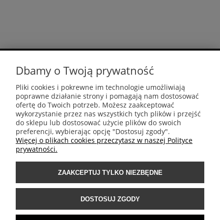
Dbamy o Twoją prywatność
MOJE KONTO
Pliki cookies i pokrewne im technologie umożliwiają
poprawne działanie strony i pomagają nam dostosować
PŁATNOŚCI I DOSTAWA
ofertę do Twoich potrzeb. Możesz zaakceptować
wykorzystanie przez nas wszystkich tych plików i przejść
do sklepu lub dostosować użycie plików do swoich
preferencji, wybierając opcję "Dostosuj zgody".
INFORMACJE
Więcej o plikach cookies przeczytasz w naszej Polityce
prywatności.
POMOC
ZAAKCEPTUJ TYLKO NIEZBĘDNE
DOSTOSUJ ZGODY