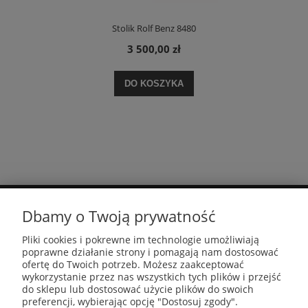
Stolik Rolf Benz 8480
3 500,00 zł
DO KOSZYKA
Dbamy o Twoją prywatność
MOJE KONTO
Pliki cookies i pokrewne im technologie umożliwiają
poprawne działanie strony i pomagają nam dostosować
PŁATNOŚCI I DOSTAWA
ofertę do Twoich potrzeb. Możesz zaakceptować
wykorzystanie przez nas wszystkich tych plików i przejść
do sklepu lub dostosować użycie plików do swoich
preferencji, wybierając opcję "Dostosuj zgody".
INFORMACJE