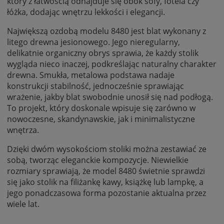
który z łatwością odnajduje się obok sofy, fotela czy
łóżka, dodając wnętrzu lekkości i elegancji.
Największą ozdobą modelu 8480 jest blat wykonany z
litego drewna jesionowego. Jego nieregularny,
delikatnie organiczny obrys sprawia, że każdy stolik
wygląda nieco inaczej, podkreślając naturalny charakter
drewna. Smukła, metalowa podstawa nadaje
konstrukcji stabilność, jednocześnie sprawiając
wrażenie, jakby blat swobodnie unosił się nad podłogą.
To projekt, który doskonale wpisuje się zarówno w
nowoczesne, skandynawskie, jak i minimalistyczne
wnętrza.
Dzięki dwóm wysokościom stoliki można zestawiać ze
sobą, tworząc eleganckie kompozycje. Niewielkie
rozmiary sprawiają, że model 8480 świetnie sprawdzi
się jako stolik na filiżankę kawy, książkę lub lampkę, a
jego ponadczasowa forma pozostanie aktualna przez
wiele lat.