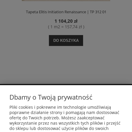
Tapeta Elitis Initiation Renaissance | TP 312 01
1 104,20 zł
( 1 m2 = 157,74 zł )
DO KOSZYKA
Dbamy o Twoją prywatność
MOJE KONTO
Pliki cookies i pokrewne im technologie umożliwiają
poprawne działanie strony i pomagają nam dostosować
PŁATNOŚCI I DOSTAWA
ofertę do Twoich potrzeb. Możesz zaakceptować
wykorzystanie przez nas wszystkich tych plików i przejść
do sklepu lub dostosować użycie plików do swoich