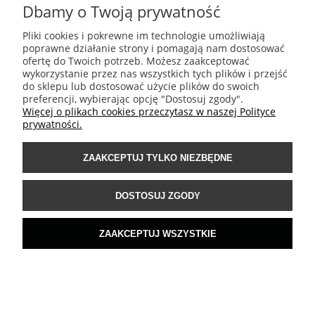
Dbamy o Twoją prywatność
MOJE KONTO
Pliki cookies i pokrewne im technologie umożliwiają
poprawne działanie strony i pomagają nam dostosować
PŁATNOŚCI I DOSTAWA
ofertę do Twoich potrzeb. Możesz zaakceptować
wykorzystanie przez nas wszystkich tych plików i przejść
do sklepu lub dostosować użycie plików do swoich
preferencji, wybierając opcję "Dostosuj zgody".
INFORMACJE
Więcej o plikach cookies przeczytasz w naszej Polityce
prywatności.
POMOC
ZAAKCEPTUJ TYLKO NIEZBĘDNE
DOSTOSUJ ZGODY
ZAAKCEPTUJ WSZYSTKIE
https://www.flaticon.com
POKAŻ PEŁNĄ WERSJĘ STRONY
Sklep internetowy Shoper.pl