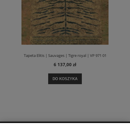
Tapeta Elitis | Sauvages | Tigre royal | VP 971 01
6 137,00 zł
DO KOSZYKA