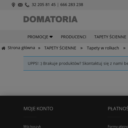
32 205 81 45
|
666 283 238
PROMOCJE ❤
PRODUCENCI
TAPETY ŚCIENNE
»
»
»
Strona główna
TAPETY ŚCIENNE
Tapety w rolkach
UPPS! :) Brakuje produktów? Skontaktuj się z nami b
MOJE KONTO
PŁATNOŚ
Mój koszyk
Formy płatno