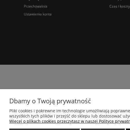
Przechowalnia
Czas i koszt
Ustawienia konta
Dbamy o Twoją prywatność
Pliki cookies i pokrewne im technologie umożliwiają poprawn
wszystkich tych plików i przejść do sklepu lub dostosować uży
Więcej o plikach cookies przeczytasz w naszej Polityce prywatn