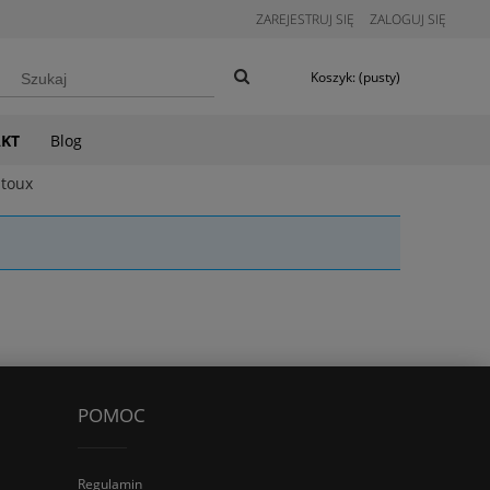
ZAREJESTRUJ SIĘ
ZALOGUJ SIĘ
Koszyk:
(pusty)
KT
Blog
ntoux
POMOC
Regulamin