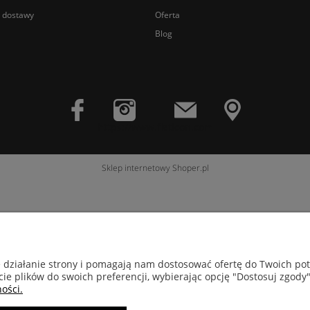
y dostawy
Oferta
Blog
https://www.flaticon.com
Sklep internetowy Shoper.pl
e działanie strony i pomagają nam dostosować ofertę do Twoich p
cie plików do swoich preferencji, wybierając opcję "Dostosuj zgody"
ości.