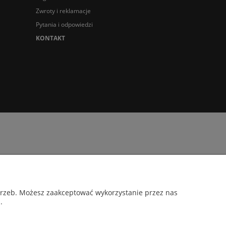
Zwroty i reklamacje
Pytania i odpowiedzi
KONTAKT
otrzeb. Możesz zaakceptować wykorzystanie przez nas
.