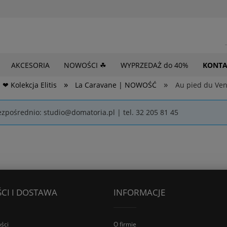
AKCESORIA
NOWOŚCI ☘
WYPRZEDAŻ do 40%
KONTA
»
»
❤ Kolekcja Elitis
La Caravane | NOWOŚĆ
Au pied du Ve
ezpośrednio: studio@domatoria.pl | tel. 32 205 81 45
CI I DOSTAWA
INFORMACJE
ści
O firmie