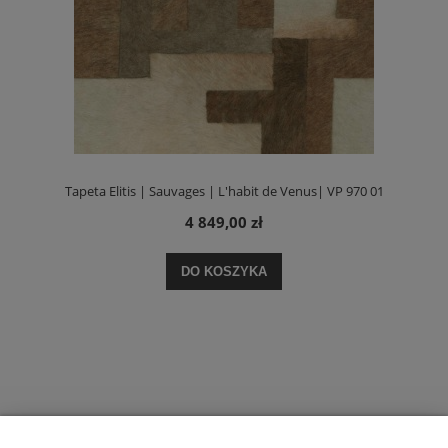
Tapeta Elitis | Sauvages | L'habit de Venus| VP 970 01
4 849,00 zł
DO KOSZYKA