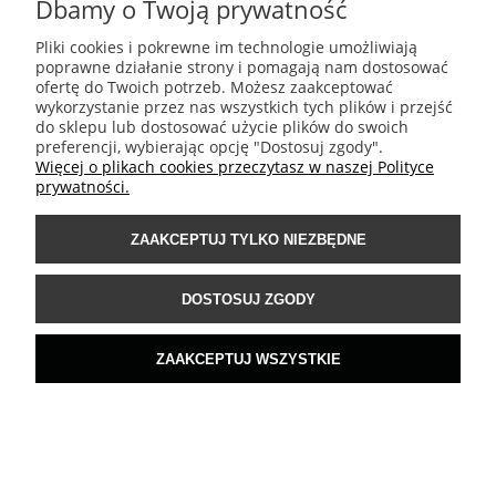
Dbamy o Twoją prywatność
MOJE KONTO
Pliki cookies i pokrewne im technologie umożliwiają
poprawne działanie strony i pomagają nam dostosować
ofertę do Twoich potrzeb. Możesz zaakceptować
PŁATNOŚCI I DOSTAWA
wykorzystanie przez nas wszystkich tych plików i przejść
do sklepu lub dostosować użycie plików do swoich
preferencji, wybierając opcję "Dostosuj zgody".
INFORMACJE
Więcej o plikach cookies przeczytasz w naszej Polityce
prywatności.
POMOC
ZAAKCEPTUJ TYLKO NIEZBĘDNE
DOSTOSUJ ZGODY
ZAAKCEPTUJ WSZYSTKIE
https://www.flaticon.com
POKAŻ PEŁNĄ WERSJĘ STRONY
Sklep internetowy Shoper.pl